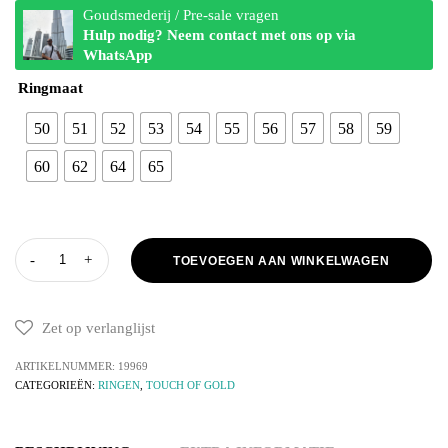
Goudsmederij / Pre-sale vragen
Hulp nodig? Neem contact met ons op via
WhatsApp
Ringmaat
50
51
52
53
54
55
56
57
58
59
60
62
64
65
TOEVOEGEN AAN WINKELWAGEN
Zet op verlanglijst
ARTIKELNUMMER:
19969
CATEGORIEËN:
RINGEN
,
TOUCH OF GOLD