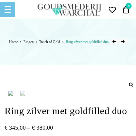
Goudsmederij
0
€ 0
Warchal
Ontwerpen – Vervaardigen – Vermaken
GOUDSMEDERIJ
– Repareren van Sieraden
WARCHAL
Home
Ringen
Touch of Gold
Ring zilver met goldfilled duo
Ring zilver met goldfilled duo
€
345,00
–
€
380,00