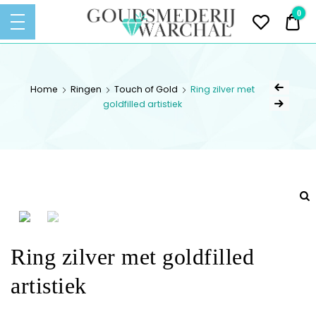
Goudsmederij
0
€ 
Warchal
Ontwerpen – Vervaardigen –
GOUDSMEDERIJ
Vermaken – Repareren van
Sieraden
WARCHAL
Home
Ringen
Touch of Gold
Ring zilver met
goldfilled artistiek
Ring zilver met goldfilled
artistiek