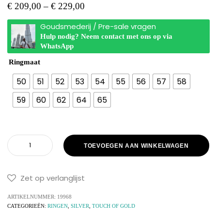
€
209,00
–
€
229,00
Goudsmederij / Pre-sale vragen
Hulp nodig? Neem contact met ons op via
WhatsApp
Ringmaat
50
51
52
53
54
55
56
57
58
59
60
62
64
65
TOEVOEGEN AAN WINKELWAGEN
Zet op verlanglijst
ARTIKELNUMMER:
19968
CATEGORIEËN:
RINGEN
,
SILVER
,
TOUCH OF GOLD