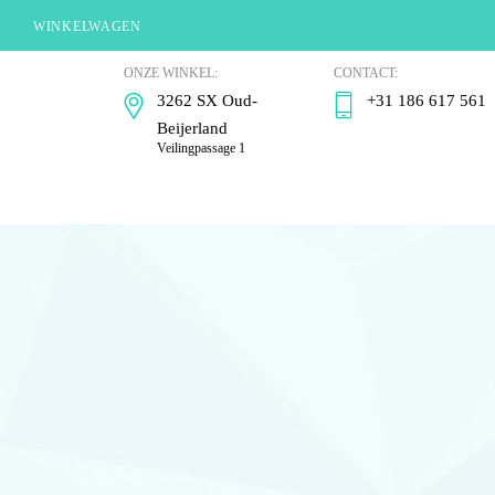
WINKELWAGEN
Goudsmederij
ONZE WINKEL:
CONTACT:
Warchal
3262 SX Oud-
+31 186 617 561
Beijerland
Veilingpassage 1