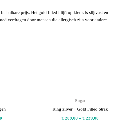
albare prijs. Het gold filled blijft op kleur, is slijtvast en
goed verdragen door mensen die allergisch zijn voor andere
Ringen
gen
Ring zilver + Gold Filled Strak
0
€
209,00
–
€
239,00