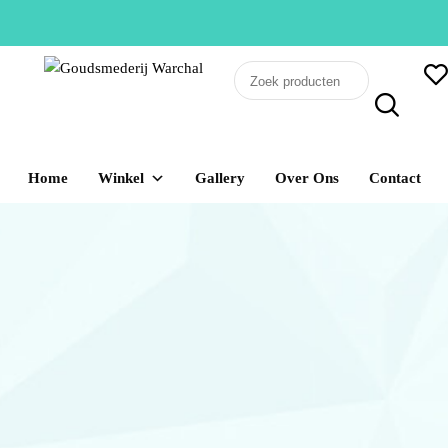
Ontwerpen – Vervaardigen
GOUDSMEDERIJ
– Vermaken – Repareren
van Sieraden
WARCHAL
Home
Winkel
Gallery
Over Ons
Contact