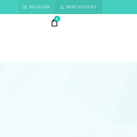
INLOGGEN
MIJN ACCOUNT
0
€ 0,00