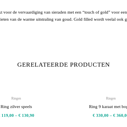
 voor de vervaardiging van sieraden met een “touch of gold” voor een beta
eten van de warme uitstraling van goud. Gold filled wordt veelal ook 
GERELATEERDE PRODUCTEN
Ringen
Ringen
Ring zilver speels
Ring 9 karaat met bo
€
119,00
–
€
130,90
€
330,00
–
€
360,0