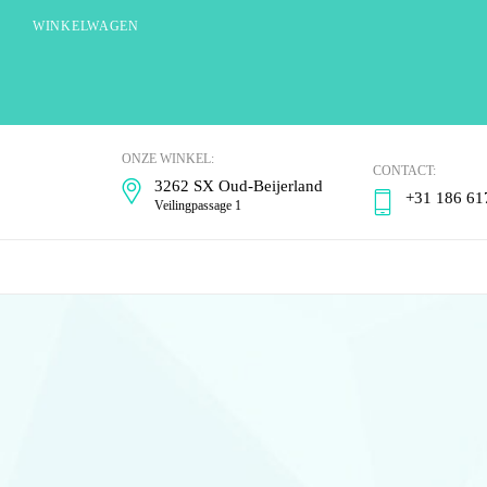
WINKELWAGEN
Goudsmederij
ONZE WINKEL:
Warchal
CONTACT:
3262 SX Oud-Beijerland
+31 186 61
Veilingpassage 1