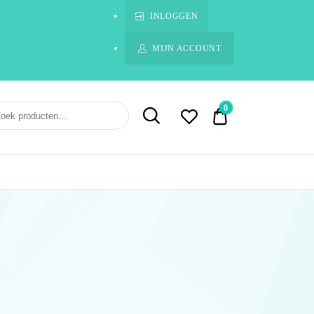
INLOGGEN
MIJN ACCOUNT
0
€ 0,00