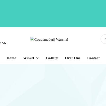
7 561
Ontwerpen – Vervaardigen –
GOUDSMEDERIJ
Vermaken – Repareren van
Home
Winkel
Gallery
Over Ons
Contact
Sieraden
WARCHAL