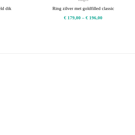
ld dik
Ring zilver met goldfilled classic
€
179,00
–
€
196,00