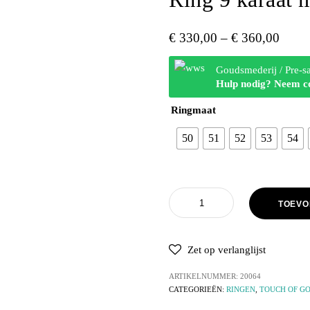
€
330,00
–
€
360,00
Goudsmederij / Pre-s
Hulp nodig? Neem c
Ringmaat
50
51
52
53
54
TOEVO
Zet op verlanglijst
ARTIKELNUMMER:
20064
CATEGORIEËN:
RINGEN
,
TOUCH OF G