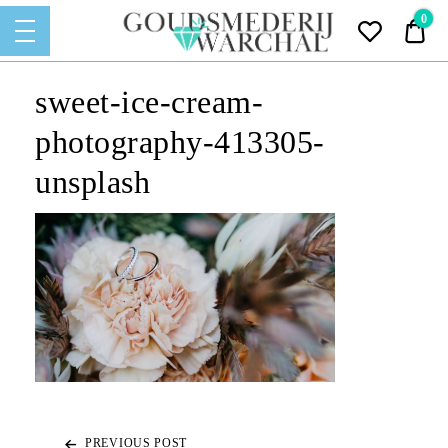
Goudsmederij
0
€ 
Warchal
Ontwerpen – Vervaardigen –
GOUDSMEDERIJ
sweet-ice-cream-
Vermaken – Repareren van
Sieraden
WARCHAL
photography-413305-
unsplash
PREVIOUS POST