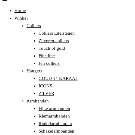
Home
Winkel
Colliers
Colliers Edelstenen
Zilveren colliers
Touch of gold
Fine line
Jéh colliers
Hangers
GOUD 14 KARAAT
ICONS
ZILVER
Armbanden
Fijne armbanden
Klemarmbanden
Rinkelarmbanden
Schakelarmbanden