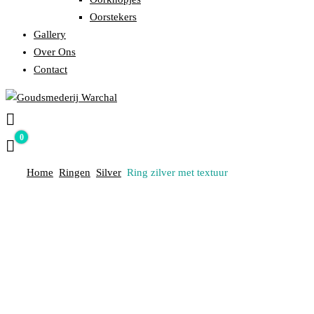
Oorstekers
Gallery
Over Ons
Contact
Ontwerpen – Vervaardigen – Vermaken – Repareren van Sieraden
GOUDSMEDERIJ WARCHAL
0
€ 0,00
Home
Ringen
Silver
Ring zilver met textuur