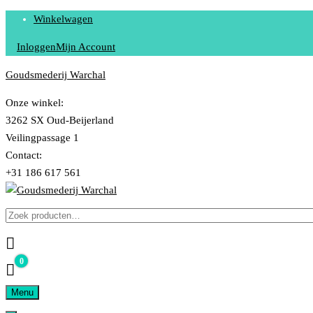
Skip
Winkelwagen
to
Inloggen
Mijn Account
content
Goudsmederij Warchal
Onze winkel:
3262 SX Oud-Beijerland
Veilingpassage 1
Contact:
+31 186 617 561
Zoeken
Ontwerpen – Vervaardigen – Vermaken – Repareren van Sieraden
GOUDSMEDERIJ WARCHAL
naar:
0
€ 0,00
Menu