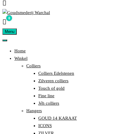
0
€ 0,00
Ontwerpen – Vervaardigen – Vermaken – Repareren van Sieraden
GOUDSMEDERIJ WARCHAL
Menu
Home
Winkel
Colliers
Colliers Edelstenen
Zilveren colliers
Touch of gold
Fine line
Jéh colliers
Hangers
GOUD 14 KARAAT
ICONS
ZILVER