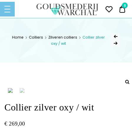
Goudsmederij
0
€ 
Warchal
Ontwerpen – Vervaardigen –
GOUDSMEDERIJ
Vermaken – Repareren van
Sieraden
WARCHAL
Home
Colliers
Zilveren colliers
Collier zilver
oxy / wit
Collier zilver oxy / wit
€
269,00