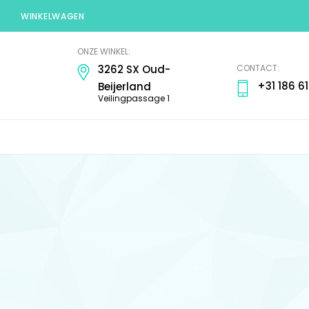
WINKELWAGEN
Goudsmederij
ONZE WINKEL:
Warchal
CONTACT:
3262 SX Oud-
+31 186 61
Beijerland
Veilingpassage 1