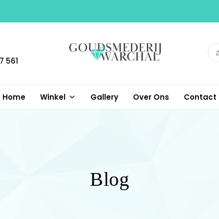
7 561
Ontwerpen – Vervaardigen
GOUDSMEDERIJ
– Vermaken – Repareren
van Sieraden
WARCHAL
Home
Winkel
Gallery
Over Ons
Contact
Blog